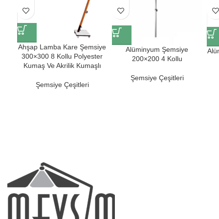
Ahşap Lamba Kare Şemsiye
Alüminyum Şemsiye
Alü
300×300 8 Kollu Polyester
200×200 4 Kollu
Kumaş Ve Akrilik Kumaşlı
Şemsiye Çeşitleri
Şemsiye Çeşitleri