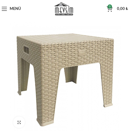
0
MENÜ
0,00
₺
Büyütmek için tıklayın